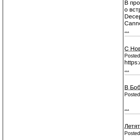
В пр
о вст
Decep
Canno
...
С Но
Posted
http
...
В Боб
Posted
...
Летя
Posted