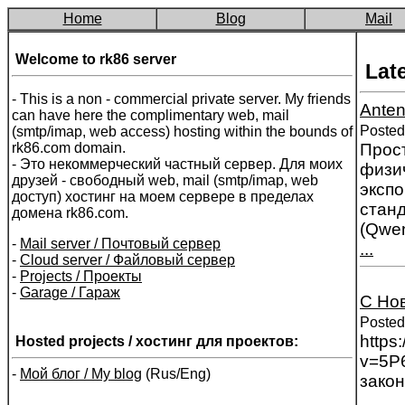
Home
Blog
Mail
Welcome to rk86 server
Late
- This is a non - commercial private server. My friends
Anten
can have here the complimentary web, mail
Posted
(smtp/imap, web access) hosting within the bounds of
rk86.com domain.
Прост
- Это некоммерческий частный сервер. Для моих
физич
друзей - свободный web, mail (smtp/imap, web
экспо
доступ) хостинг на моем сервере в пределах
станд
домена rk86.com.
(Qwen
-
Mail server / Почтовый сервер
...
-
Cloud server / Файловый сервер
-
Projects / Проекты
-
Garage / Гараж
С Но
Posted
https
Hosted projects / хостинг для проектов:
v=5P
-
Мой блог / My blog
(Rus/Eng)
закон
...