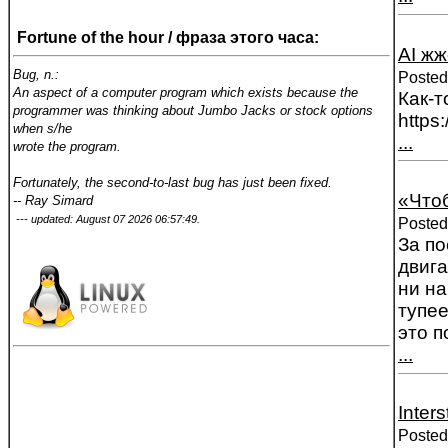
Fortune of the hour / фраза этого часа:
AI жж
Bug, n.:
Posted
An aspect of a computer program which exists because the
Как-т
programmer was thinking about Jumbo Jacks or stock options
https
when s/he
...
wrote the program.
Fortunately, the second-to-last bug has just been fixed.
«Что
-- Ray Simard
--- updated: August 07 2026 06:57:49.
Posted
За по
двига
ни на
тупее
это п
...
Inters
Posted