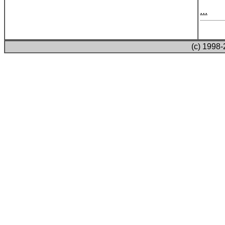
...
(c) 1998